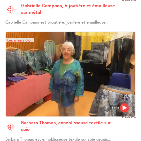
29 Août 2026
Gabrielle Campana, bijoutière et émailleuse
sur métal
Gabrielle Campana est bijoutière, joaillère et émailleuse...
Les mains d’or
6 min
22 Août 2026
Barbara Thomas, ennoblisseuse textile sur
soie
Barbara Thomas est ennoblisseuse textile sur soie depuis...