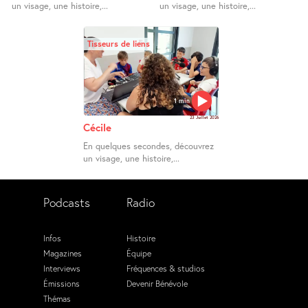
un visage, une histoire,...
un visage, une histoire,...
Tisseurs de liens
1 min
23 Juillet 2026
Cécile
En quelques secondes, découvrez
un visage, une histoire,...
Podcasts
Radio
Infos
Histoire
Magazines
Équipe
Interviews
Fréquences & studios
Émissions
Devenir Bénévole
Thémas