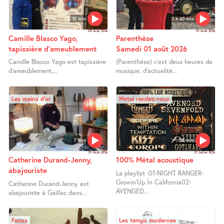
11 min
1 h 60 min
08 Août 2026
01 Août 2026
Camille Blasco Yago,
Parenthèse
tapissière d’ameublement
Samedi 01 août 2026
Camille Blasco Yago est tapissière
(Parenthèse) c’est deux heures de
d’ameublement,...
musique, d’actualité...
Les mains d’or
Metal rendez-vous
7 min
58 min
01 Août 2026
31 Juillet 2026
Catherine Durand-Jenny,
100% Métal acoustique
abajouriste
La playlist :01-NIGHT RANGER-
Growin’Up In California02-
Catherine Durand-Jenny est
AVENGED...
abajouriste à Gaillac dans...
Focus
Les temps modernes