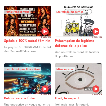
Metal rendez-vous
Les temps modernes
58 min
13 min
24 Juillet 2026
24 Juillet 2026
Spéciale 100% métal féminin
Présomption de légitime
défense de la police
La playlist :01-MANIGANCE- Le Bal
des Ombres02-Austeen...
Une nouvelle loi vient de faciliter
l’impunité des...
Les chroniques financières
Idées en vrac
21 min
27 min
23 Juillet 2026
23 Juillet 2026
Retour vers le futur
l’oeil, le regard
Une entreprise en vogue qui entre
l’œil mais aussi le regard,