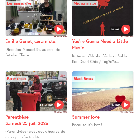
Les mains d’or
Mix au matos
8 min
56 min
28 Juillet 2026
27 Juillet 2026
Emilie Genet, céramiste.
You’re Gonna Need a Little
Music
Direction Monestiés au sein de
l’atelier "Terre...
Kutiman /Melike S?ahin - Sakla
BeniDead Chic / Tug?c?e...
Parenthèse
Black Beats
1 h 60 min
53 min
25 Juillet 2026
25 Juillet 2026
Parenthèse
Summer love
Samedi 25 juil. 2026
Because it’s hot ! ...
(Parenthèse) c’est deux heures de
musique, d’actualité...