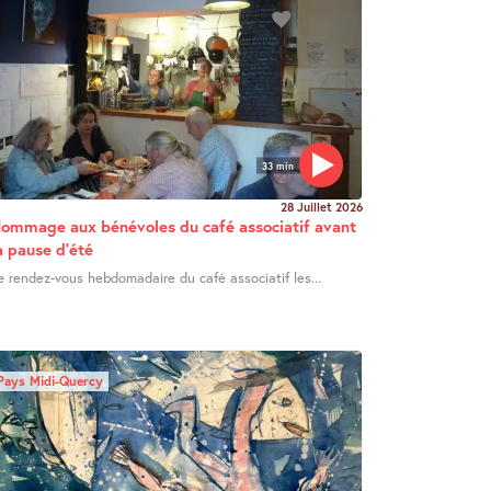
33 min
28 Juillet 2026
ommage aux bénévoles du café associatif avant
a pause d’été
e rendez-vous hebdomadaire du café associatif les...
Pays Midi-Quercy