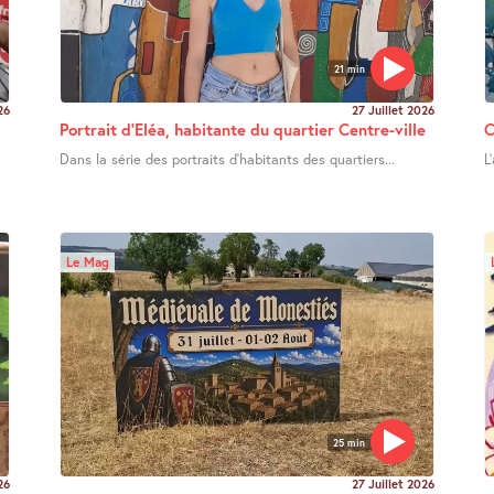
21 min
26
27 Juillet 2026
Portrait d’Eléa, habitante du quartier Centre-ville
C
Dans la série des portraits d’habitants des quartiers...
L
Le Mag
25 min
26
27 Juillet 2026