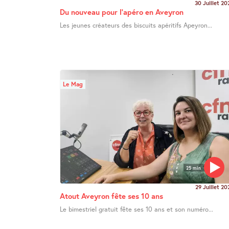
30 Juillet 20
Du nouveau pour l’apéro en Aveyron
Les jeunes créateurs des biscuits apéritifs Apeyron...
Le Mag
25 min
29 Juillet 20
Atout Aveyron fête ses 10 ans
Le bimestriel gratuit fête ses 10 ans et son numéro...