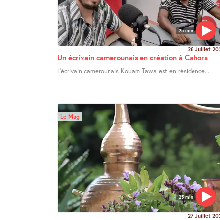
25 min
28 Juillet 20
Un écrivain camerounais en création à Cahors
L’écrivain camerounais Kouam Tawa est en résidence...
Le Mag
25 min
27 Juillet 20