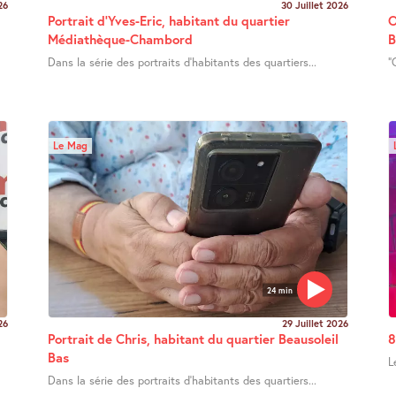
26
30 Juillet 2026
Portrait d’Yves-Eric, habitant du quartier
O
Médiathèque-Chambord
B
Dans la série des portraits d’habitants des quartiers...
"
Le Mag
24 min
26
29 Juillet 2026
Portrait de Chris, habitant du quartier Beausoleil
8
Bas
L
Dans la série des portraits d’habitants des quartiers...