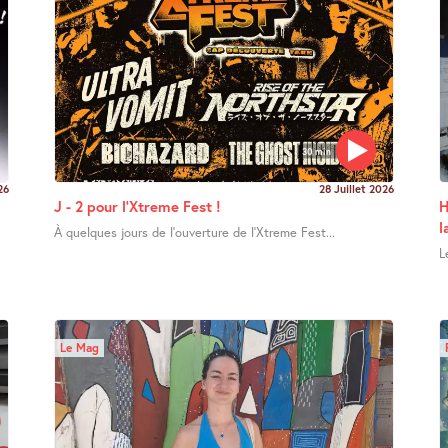
30 min
26
28 Juillet 2026
J - 2 pour l’Xtreme Fest !
H
l
À quelques jours de l’ouverture de l’Xtreme Fest...
L
Le Mag