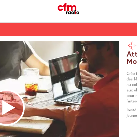
At
Mo
Crée i
des M
au col
aux é
pour m
l’inte
Invité
jeune