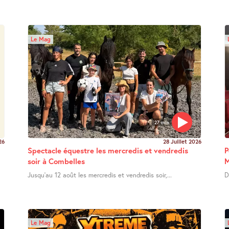
Le Mag
27 min
26
28 Juillet 2026
Spectacle équestre les mercredis et vendredis
P
soir à Combelles
M
Jusqu’au 12 août les mercredis et vendredis soir,...
D
Le Mag