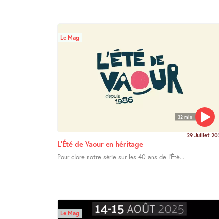
Le Mag
32 min
29 Juillet 20
L’Été de Vaour en héritage
Pour clore notre série sur les 40 ans de l’Été...
Le Mag