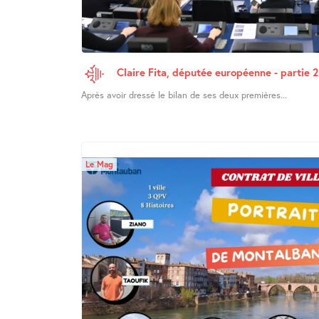
Claire Fita, députée européenne - partie 2
Après avoir dressé le bilan de ses deux premières...
Le Mag