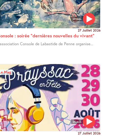
27 min
27 Juillet 2026
onsole : soirée "dernières nouvelles du vivant"
’association Console de Labastide de Penne organise...
Le Mag
25 min
27 Juillet 2026