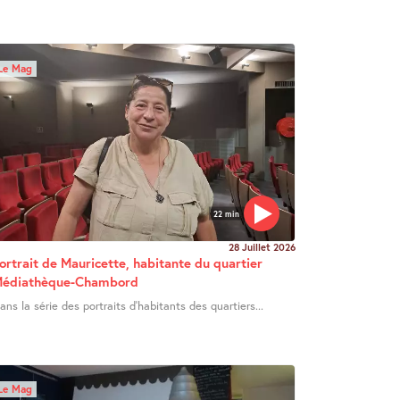
Le Mag
22 min
28 Juillet 2026
ortrait de Mauricette, habitante du quartier
édiathèque-Chambord
ans la série des portraits d’habitants des quartiers...
Le Mag