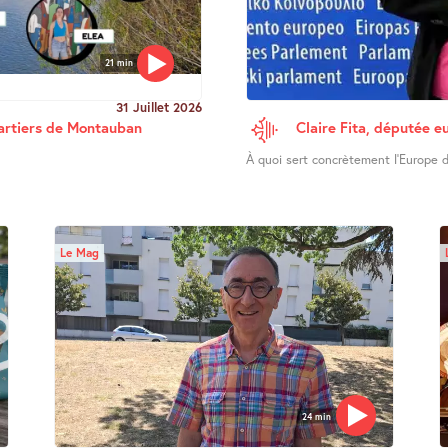
21 min
31 Juillet 2026
uartiers de Montauban
Claire Fita, députée e
À quoi sert concrètement l’Europe d
Le Mag
24 min