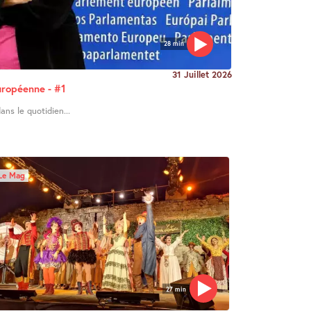
28 min
31 Juillet 2026
uropéenne - #1
ans le quotidien...
Le Mag
27 min