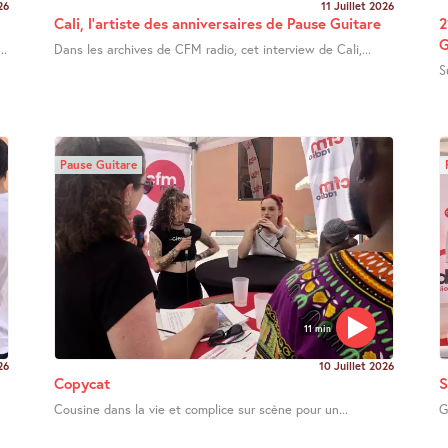
26
11 Juillet 2026
Cali, l’artiste des anniversaires de Pause Guitare
2
G
..
Dans les archives de CFM radio, cet interview de Cali,...
S
Pause Guitare
11 min
26
10 Juillet 2026
Copycat
S
Cousine dans la vie et complice sur scène pour un...
G