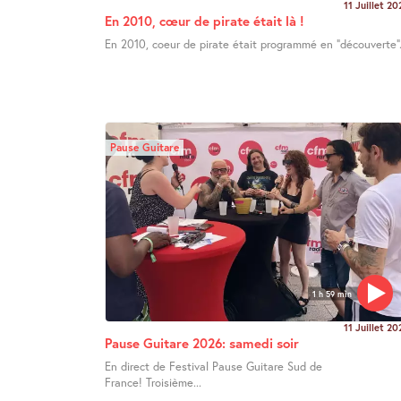
11 Juillet 20
En 2010, cœur de pirate était là !
En 2010, coeur de pirate était programmé en "découverte".
Pause Guitare
1 h 59 min
11 Juillet 20
Pause Guitare 2026: samedi soir
En direct de Festival Pause Guitare Sud de
France! Troisième...