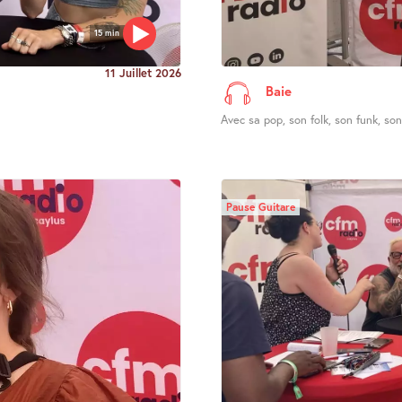
15 min
11 Juillet 2026
Baie
Avec sa pop, son folk, son funk, son 
Pause Guitare