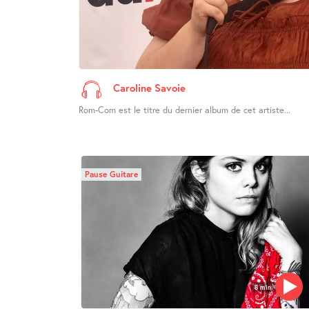
Caroline Savoie
Rom-Com est le titre du dernier album de cet artiste...
Pause Guitare
8 min