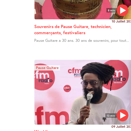
8 min
10 Juillet 20
Souvenirs de Pause Guitare, technicien,
commerçants, festivaliers
Pause Guitare a 30 ans. 30 ans de souvenirs, pour tout...
Pause Guitare
13 min
09 Juillet 20