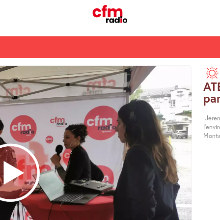
ATE
par
Jerem
l’envi
Mont