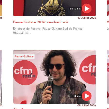
1 h 60 min
26
10 Juillet 2026
Pause Guitare 2026: vendredi soir
V
En direct de Festival Pause Guitare Sud de France
L
!!Deuxième...
Pause Guitare
14 min
26
09 Juillet 2026