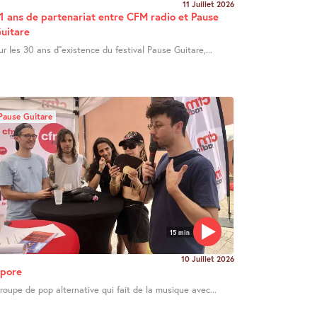
11 Juillet 2026
1 ans de partenariat entre CFM radio et Pause
uitare
ur les 30 ans d’’existence du festival Pause Guitare,...
Pause Guitare
15 min
10 Juillet 2026
pore
roupe de pop alternative qui fait de la musique avec...