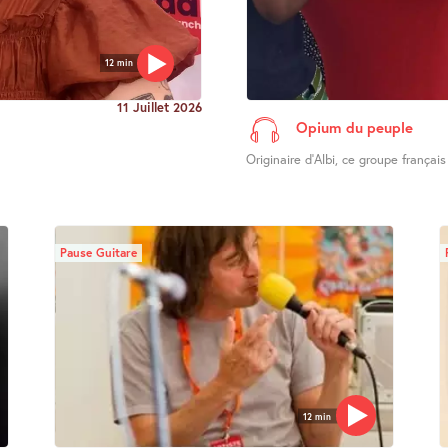
12 min
11 Juillet 2026
Opium du peuple
Originaire d’Albi, ce groupe français
Pause Guitare
12 min