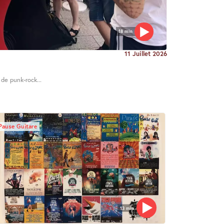
18 min
11 Juillet 2026
 de punk-rock...
Pause Guitare
13 min