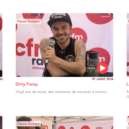
Pause Guitare
14 min
26
10 Juillet 2026
Dirty Fonzy
L
Vingt ans de route, des centaines de concerts à travers...
A
l
Pause Guitare