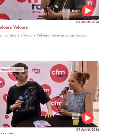
15 min
09 Juillet 2026
elours Velours
e montréalais Velours Velours trace sa route depuis...
Pause Guitare
14 min
09 Juillet 2026