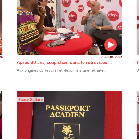
10 min
26
10 Juillet 2026
Après 30 ans, coup d’œil dans le rétroviseur !
T
Aux origines du festival et désormais une retraite...
D
Pause Guitare