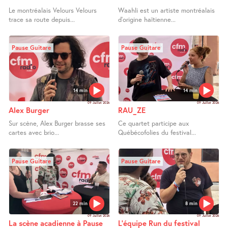
Le montréalais Velours Velours
Waahli est un artiste montréalais
trace sa route depuis...
d’origine haïtienne...
Pause Guitare
Pause Guitare
14 min
14 min
09 Juillet 2026
09 Juillet 2026
Alex Burger
RAU_ZE
Sur scène, Alex Burger brasse ses
Ce quartet participe aux
cartes avec brio...
Québécofolies du festival...
Pause Guitare
Pause Guitare
22 min
8 min
09 Juillet 2026
09 Juillet 2026
La scène acadienne à Pause
L’équipe Run du festival