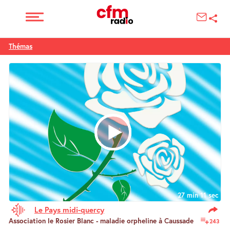
Thémas
27 min 11 sec
Le Pays midi-quercy
Association le Rosier Blanc - maladie orpheline à Caussade
243