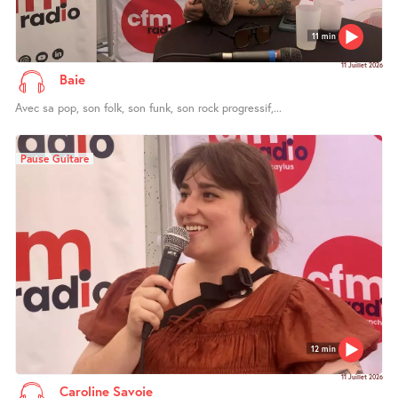
11 min
11 Juillet 2026
Baie
Avec sa pop, son folk, son funk, son rock progressif,...
Pause Guitare
12 min
11 Juillet 2026
Caroline Savoie