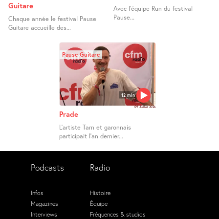
Guitare
Avec l’équipe Run du festival
Pause...
Chaque année le festival Pause
Guitare accueille des...
Pause Guitare
12 min
09 Juillet 2026
Prade
L’artiste Tarn et garonnais
participait l’an dernier...
Podcasts
Radio
Infos
Histoire
Magazines
Équipe
Interviews
Fréquences & studios