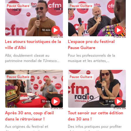
Pause Guitare
Pause Guitare
10 min
8 min
10 Juillet 2026
10 Juillet 2026
Les atours touristiques de la
L’espace pro du festival
ville d’Albi
Pause Guitare
Albi, doublement classé au
Pour les professionnels de la
patrimoine mondial de l’Unesco...
musique et les artistes,...
Pause Guitare
Pause Guitare
10 min
11 min
10 Juillet 2026
10 Juillet 2026
Après 30 ans, coup d’œil
Tout savoir sur cette édition
dans le rétroviseur !
des 30 ans !
Aux origines du festival et
Des infos pratiques pour profiter