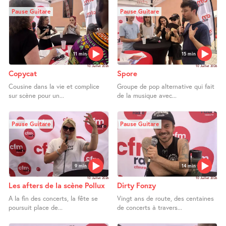
Pause Guitare
Pause Guitare
11 min
15 min
10 Juillet 2026
10 Juillet 2026
Copycat
Spore
Cousine dans la vie et complice
Groupe de pop alternative qui fait
sur scène pour un...
de la musique avec...
Pause Guitare
Pause Guitare
9 min
14 min
10 Juillet 2026
10 Juillet 2026
Les afters de la scène Pollux
Dirty Fonzy
A la fin des concerts, la fête se
Vingt ans de route, des centaines
poursuit place de...
de concerts à travers...