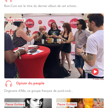
Rom-Com est le titre du dernier album de cet artiste...
Pause Guitare
18 min
11 Juillet 2026
Opium du peuple
Originaire d’Albi, ce groupe français de punk-rock...
Pause Guitare
Pause Guitare