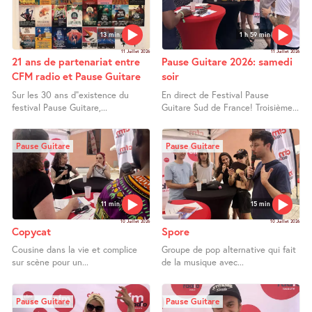
13 min
1 h 59 min
11 Juillet 2026
11 Juillet 2026
21 ans de partenariat entre
Pause Guitare 2026: samedi
CFM radio et Pause Guitare
soir
Sur les 30 ans d’’existence du
En direct de Festival Pause
festival Pause Guitare,...
Guitare Sud de France! Troisième...
Pause Guitare
Pause Guitare
11 min
15 min
10 Juillet 2026
10 Juillet 2026
Copycat
Spore
Cousine dans la vie et complice
Groupe de pop alternative qui fait
sur scène pour un...
de la musique avec...
Pause Guitare
Pause Guitare