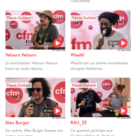
!!Deuxième...
Pause Guitare
Pause Guitare
15 min
13 min
09 Juillet 2026
09 Juillet 2026
Velours Velours
Waahli
Le montréalais Velours Velours
Waahli est un artiste montréalais
trace sa route depuis...
d’origine haïtienne...
Pause Guitare
Pause Guitare
14 min
14 min
09 Juillet 2026
09 Juillet 2026
Alex Burger
RAU_ZE
Sur scène, Alex Burger brasse ses
Ce quartet participe aux
cartes avec brio...
Québécofolies du festival...