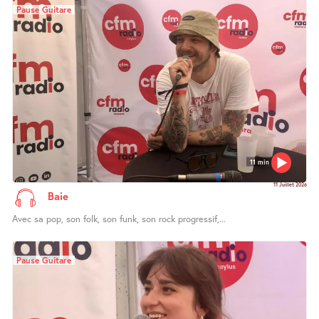
Pause Guitare
11 min
11 Juillet 2026
Baie
Avec sa pop, son folk, son funk, son rock progressif,...
Pause Guitare