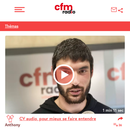
Thémas
1 min 11 sec
CV audio, pour mieux se faire entendre
Anthony
36