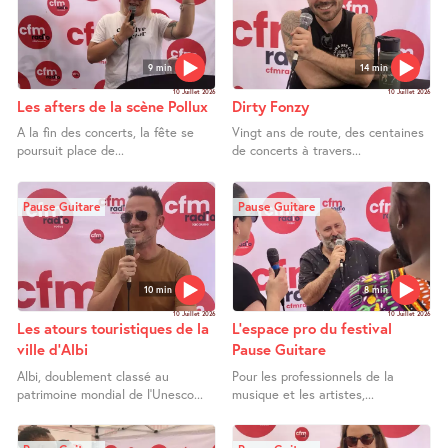
9 min
14 min
10 Juillet 2026
10 Juillet 2026
Les afters de la scène Pollux
Dirty Fonzy
A la fin des concerts, la fête se
Vingt ans de route, des centaines
poursuit place de...
de concerts à travers...
Pause Guitare
Pause Guitare
10 min
8 min
10 Juillet 2026
10 Juillet 2026
Les atours touristiques de la
L’espace pro du festival
ville d’Albi
Pause Guitare
Albi, doublement classé au
Pour les professionnels de la
patrimoine mondial de l’Unesco...
musique et les artistes,...