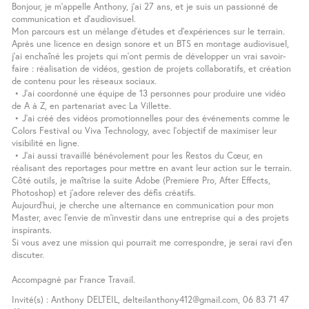
Bonjour, je m’appelle Anthony, j’ai 27 ans, et je suis un passionné de
communication et d’audiovisuel.
Mon parcours est un mélange d’études et d’expériences sur le terrain.
Après une licence en design sonore et un BTS en montage audiovisuel,
j’ai enchaîné les projets qui m’ont permis de développer un vrai savoir-
faire : réalisation de vidéos, gestion de projets collaboratifs, et création
de contenu pour les réseaux sociaux.
• J’ai coordonné une équipe de 13 personnes pour produire une vidéo
de A à Z, en partenariat avec La Villette.
• J’ai créé des vidéos promotionnelles pour des événements comme le
Colors Festival ou Viva Technology, avec l’objectif de maximiser leur
visibilité en ligne.
• J’ai aussi travaillé bénévolement pour les Restos du Cœur, en
réalisant des reportages pour mettre en avant leur action sur le terrain.
Côté outils, je maîtrise la suite Adobe (Premiere Pro, After Effects,
Photoshop) et j’adore relever des défis créatifs.
Aujourd’hui, je cherche une alternance en communication pour mon
Master, avec l’envie de m’investir dans une entreprise qui a des projets
inspirants.
Si vous avez une mission qui pourrait me correspondre, je serai ravi d’en
discuter.
Accompagné par France Travail.
Invité(s) : Anthony DELTEIL, delteilanthony412@gmail.com, 06 83 71 47