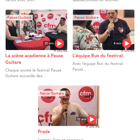
Pause Guitare
Pause Guitare
22 min
8 min
09 Juillet 2026
09 Juillet 2026
La scène acadienne à Pause
L’équipe Run du festival
Guitare
Avec l’équipe Run du festival
Pause...
Chaque année le festival Pause
Guitare accueille des...
Pause Guitare
12 min
09 Juillet 2026
Prade
L’artiste Tarn et garonnais