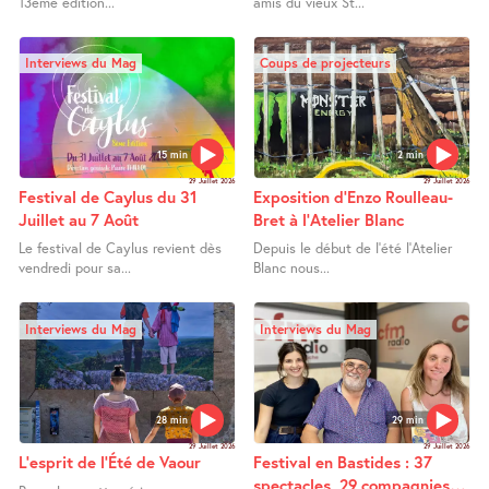
13ème édition...
amis du vieux St...
Interviews du Mag
Coups de projecteurs
15 min
2 min
29 Juillet 2026
29 Juillet 2026
Festival de Caylus du 31
Exposition d’Enzo Roulleau-
Juillet au 7 Août
Bret à l’Atelier Blanc
Le festival de Caylus revient dès
Depuis le début de l’été l’Atelier
vendredi pour sa...
Blanc nous...
Interviews du Mag
Interviews du Mag
28 min
29 min
29 Juillet 2026
29 Juillet 2026
L’esprit de l’Été de Vaour
Festival en Bastides : 37
spectacles, 29 compagnies