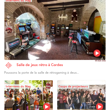
Interviews du Mag
5 min
05 Août 2026
Salle de jeux rétro à Cordes
Poussons la porte de la salle de rétrogaming à deux...
Interviews du Mag
Coups de projecteurs
11 min
2 min