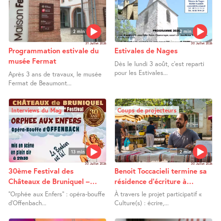
2 min
2 min
31 Juillet 2026
30 Juillet 2026
Programmation estivale du
Estivales de Nages
musée Fermat
Dès le lundi 3 août, c’est reparti
pour les Estivales...
Après 3 ans de travaux, le musée
Fermat de Beaumont...
Interviews du Mag
Coups de projecteurs
13 min
2 min
30 Juillet 2026
30 Juillet 2026
30ème Festival des
Benoit Toccacieli termine sa
Châteaux de Bruniquel –
résidence d’écriture à
Orphée aux Enfers
Lafrançaise
"Orphée aux Enfers" : opéra-bouffe
À travers le projet participatif «
d’Offenbach...
Culture(s) : écrire,...