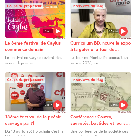
Coups de projecteur
Interviews du Mag
2 min
17 min
30 Juillet 2026
30 Juillet 2026
Le 8eme festival de Caylus
Curriculum BD, nouvelle expo
commence demain
à la galerie la Tour de
Montsalès
Le festival de Caylus revient dès
La Tour de Montsalès poursuit sa
vendredi pour sa...
saison 2026, avec...
Coups de projecteurs
Interviews du Mag
2 min
6 min
29 Juillet 2026
29 Juillet 2026
13ème festival de la poésie
Conférence : Castra,
sauvage part1
sauvetés, bastides et leurs
extensions entre Bas Quercy
Du 13 au 16 août prochain c’est la
Une conférence de la société des
et Bas Rouergue