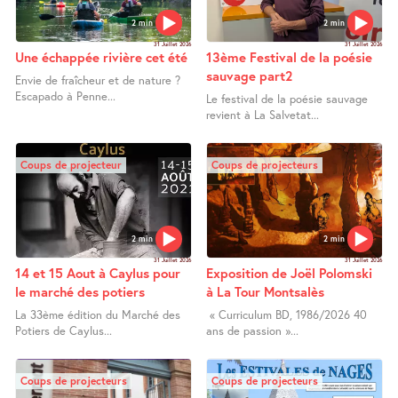
2 min
2 min
31 Juillet 2026
31 Juillet 2026
Une échappée rivière cet été
13ème Festival de la poésie
sauvage part2
Envie de fraîcheur et de nature ?
Escapado à Penne...
Le festival de la poésie sauvage
revient à La Salvetat...
Coups de projecteur
Coups de projecteurs
2 min
2 min
31 Juillet 2026
31 Juillet 2026
14 et 15 Aout à Caylus pour
Exposition de Joël Polomski
le marché des potiers
à La Tour Montsalès
La 33ème édition du Marché des
« Curriculum BD, 1986/2026 40
Potiers de Caylus...
ans de passion »...
Coups de projecteurs
Coups de projecteurs