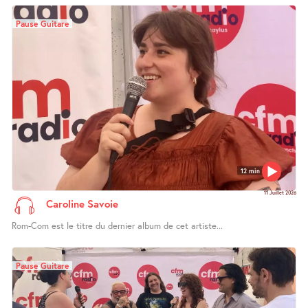
Pause Guitare
12 min
11 Juillet 2026
Caroline Savoie
Rom-Com est le titre du dernier album de cet artiste...
Pause Guitare