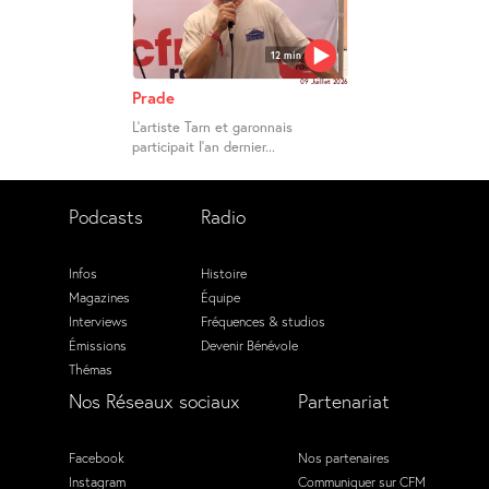
12 min
09 Juillet 2026
Prade
L’artiste Tarn et garonnais
participait l’an dernier...
Podcasts
Radio
Infos
Histoire
Magazines
Équipe
Interviews
Fréquences & studios
Émissions
Devenir Bénévole
Thémas
Nos Réseaux sociaux
Partenariat
Facebook
Nos partenaires
Instagram
Communiquer sur CFM