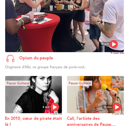
18 min
11 Juillet 2026
Opium du peuple
Originaire d’Albi, ce groupe français de punk-rock...
Pause Guitare
Pause Guitare
8 min
12 min
11 Juillet 2026
11 Juillet 2026
En 2010, cœur de pirate était
Cali, l’artiste des
là !
anniversaires de Pause