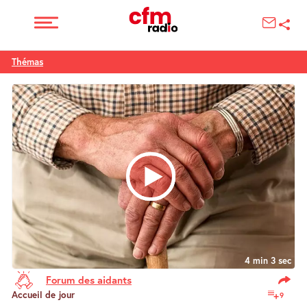
Thémas
4 min 3 sec
Forum des aidants
Accueil de jour
9