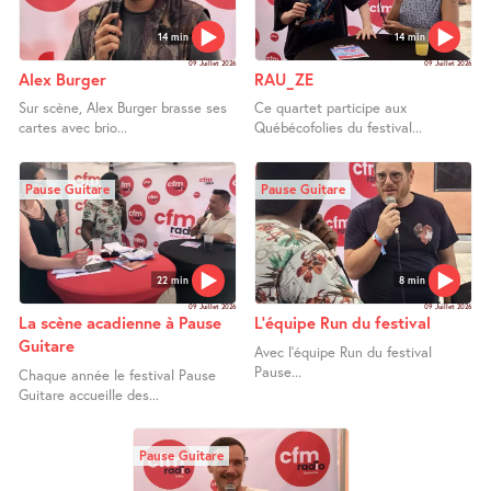
14 min
14 min
09 Juillet 2026
09 Juillet 2026
Alex Burger
RAU_ZE
Sur scène, Alex Burger brasse ses
Ce quartet participe aux
cartes avec brio...
Québécofolies du festival...
Pause Guitare
Pause Guitare
22 min
8 min
09 Juillet 2026
09 Juillet 2026
La scène acadienne à Pause
L’équipe Run du festival
Guitare
Avec l’équipe Run du festival
Pause...
Chaque année le festival Pause
Guitare accueille des...
Pause Guitare