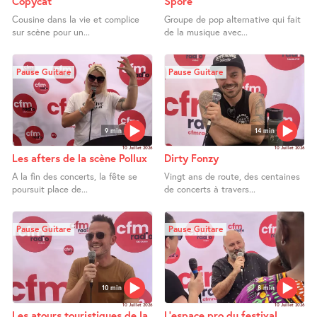
Copycat
Spore
Cousine dans la vie et complice
Groupe de pop alternative qui fait
sur scène pour un...
de la musique avec...
Pause Guitare
Pause Guitare
9 min
14 min
10 Juillet 2026
10 Juillet 2026
Les afters de la scène Pollux
Dirty Fonzy
A la fin des concerts, la fête se
Vingt ans de route, des centaines
poursuit place de...
de concerts à travers...
Pause Guitare
Pause Guitare
10 min
8 min
10 Juillet 2026
10 Juillet 2026
Les atours touristiques de la
L’espace pro du festival