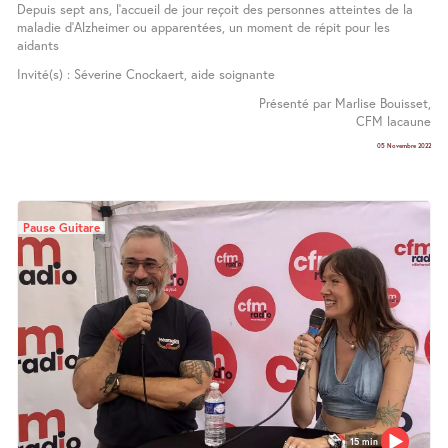
Depuis sept ans, l’accueil de jour reçoit des personnes atteintes de la
maladie d’Alzheimer ou apparentées, un moment de répit pour les
aidants
Invité(s) : Séverine Cnockaert, aide soignante
Présenté par Marlise Bouisset,
CFM lacaune
05 Novembre 2022
Pause Guitare
15 min