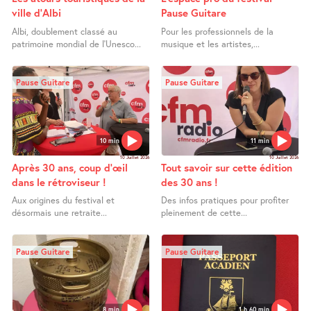
ville d’Albi
Pause Guitare
Albi, doublement classé au
Pour les professionnels de la
patrimoine mondial de l’Unesco...
musique et les artistes,...
Pause Guitare
Pause Guitare
10 min
11 min
10 Juillet 2026
10 Juillet 2026
Après 30 ans, coup d’œil
Tout savoir sur cette édition
dans le rétroviseur !
des 30 ans !
Aux origines du festival et
Des infos pratiques pour profiter
désormais une retraite...
pleinement de cette...
Pause Guitare
Pause Guitare
8 min
1 h 60 min