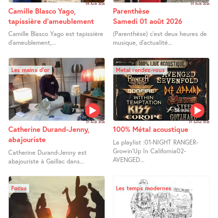
08 Août 2026
01 Août 2026
Camille Blasco Yago,
Parenthèse
tapissière d’ameublement
Samedi 01 août 2026
Camille Blasco Yago est tapissière
(Parenthèse) c’est deux heures de
d’ameublement,...
musique, d’actualité...
Les mains d’or
Metal rendez-vous
7 min
58 min
01 Août 2026
31 Juillet 2026
Catherine Durand-Jenny,
100% Métal acoustique
abajouriste
La playlist :01-NIGHT RANGER-
Growin’Up In California02-
Catherine Durand-Jenny est
AVENGED...
abajouriste à Gaillac dans...
Focus
Les temps modernes