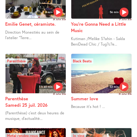
8 min
56 min
28 Juillet 2026
27 Juillet 2026
Emilie Genet, céramiste.
You’re Gonna Need a Little
Music
Direction Monestiés au sein de
l’atelier "Terre...
Kutiman /Melike S?ahin - Sakla
BeniDead Chic / Tug?c?e...
Parenthèse
Black Beats
1 h 60 min
53 min
25 Juillet 2026
25 Juillet 2026
Parenthèse
Summer love
Samedi 25 juil. 2026
Because it’s hot ! ...
(Parenthèse) c’est deux heures de
musique, d’actualité...
Metal rendez-vous
In vino