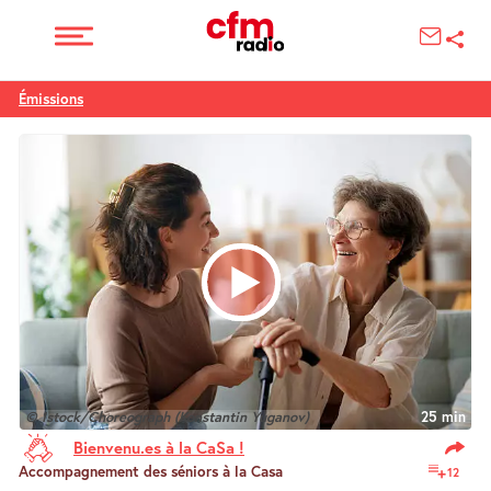
Émissions
© Istock/Choreograph (Konstantin Yuganov)
25 min
Bienvenu.es à la CaSa !
Accompagnement des séniors à la Casa
12