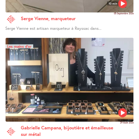
10 min
05 Septembre 2026
Serge Vienne, marqueteur
Serge Vienne est artisan marqueteur à Rayssac dans...
Les mains d’or
13 min
29 Août 2026
Gabrielle Campana, bijoutière et émailleuse
sur métal