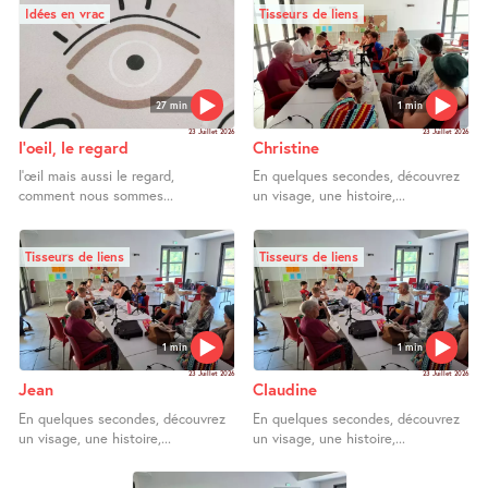
Idées en vrac
Tisseurs de liens
27 min
1 min
23 Juillet 2026
23 Juillet 2026
l’oeil, le regard
Christine
l’œil mais aussi le regard,
En quelques secondes, découvrez
comment nous sommes...
un visage, une histoire,...
Tisseurs de liens
Tisseurs de liens
1 min
1 min
23 Juillet 2026
23 Juillet 2026
Jean
Claudine
En quelques secondes, découvrez
En quelques secondes, découvrez
un visage, une histoire,...
un visage, une histoire,...