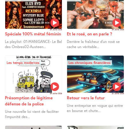
58 min
6 min
24 Juillet 2026
24 Juillet 2026
Spéciale 100% métal féminin
Et le rosé, on en parle ?
La playlist :01-MANIGANCE- Le Bal
Derrière la fraîcheur d’un rosé se
des Ombres02-Austeen...
cache un véritable...
Les temps modernes
Les chroniques financières
13 min
21 min
24 Juillet 2026
23 Juillet 2026
Présomption de légitime
Retour vers le futur
défense de la police
Une entreprise en vogue qui entre
en bourse et chute...
Une nouvelle loi vient de faciliter
l’impunité des...