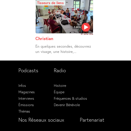
Tisseurs de liens
1 min
23 Juillet 2026
Christian
En quelques secondes, découvrez
un visage, une histoire,...
Podcasts
Radio
Infos
Histoire
Magazines
Équipe
Interviews
Fréquences & studios
Émissions
Devenir Bénévole
Thémas
Nos Réseaux sociaux
Partenariat