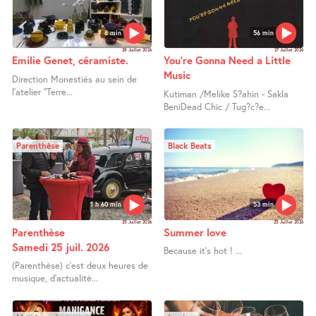
8 min
56 min
28 Juillet 2026
27 Juillet 2026
Emilie Genet, céramiste.
You’re Gonna Need a Little
Music
Direction Monestiés au sein de
l’atelier "Terre...
Kutiman /Melike S?ahin - Sakla
BeniDead Chic / Tug?c?e...
Parenthèse
Black Beats
1 h 60 min
53 min
25 Juillet 2026
25 Juillet 2026
Parenthèse
Summer love
Samedi 25 juil. 2026
Because it’s hot ! ...
(Parenthèse) c’est deux heures de
musique, d’actualité...