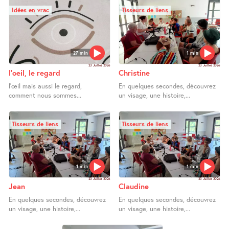
Idées en vrac
Tisseurs de liens
27 min
1 min
23 Juillet 2026
23 Juillet 2026
l’oeil, le regard
Christine
l’œil mais aussi le regard,
En quelques secondes, découvrez
comment nous sommes...
un visage, une histoire,...
Tisseurs de liens
Tisseurs de liens
1 min
1 min
23 Juillet 2026
23 Juillet 2026
Jean
Claudine
En quelques secondes, découvrez
En quelques secondes, découvrez
un visage, une histoire,...
un visage, une histoire,...