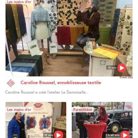
Les mains d’or
10 min
15 Août 2026
Caroline Roussel, ennoblisseuse textile
Caroline Roussel a créé l’atelier La Demoiselle...
Les mains d’or
Parenthèse
11 min
1 h 60 min