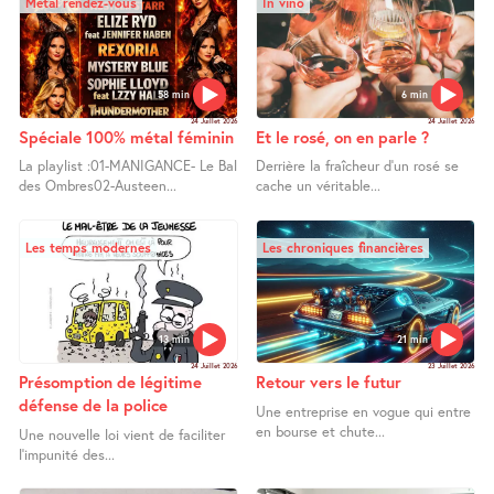
Metal rendez-vous
In vino
58 min
6 min
24 Juillet 2026
24 Juillet 2026
Spéciale 100% métal féminin
Et le rosé, on en parle ?
La playlist :01-MANIGANCE- Le Bal
Derrière la fraîcheur d’un rosé se
des Ombres02-Austeen...
cache un véritable...
Les temps modernes
Les chroniques financières
13 min
21 min
24 Juillet 2026
23 Juillet 2026
Présomption de légitime
Retour vers le futur
défense de la police
Une entreprise en vogue qui entre
en bourse et chute...
Une nouvelle loi vient de faciliter
l’impunité des...