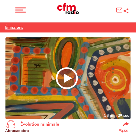
Émissions
58 min 39 sec
Évolution minimale
Abracadabra
54