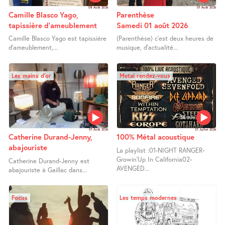
08 Août 2026
01 Août 2026
Camille Blasco Yago,
Parenthèse
tapissière d’ameublement
Samedi 01 août 2026
Camille Blasco Yago est tapissière
(Parenthèse) c’est deux heures de
d’ameublement,...
musique, d’actualité...
Les mains d’or
Metal rendez-vous
7 min
58 min
01 Août 2026
31 Juillet 2026
Catherine Durand-Jenny,
100% Métal acoustique
abajouriste
La playlist :01-NIGHT RANGER-
Growin’Up In California02-
Catherine Durand-Jenny est
AVENGED...
abajouriste à Gaillac dans...
Focus
Les temps modernes