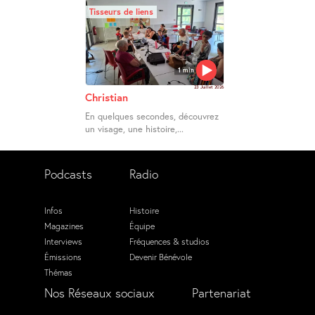
Tisseurs de liens
1 min
23 Juillet 2026
Christian
En quelques secondes, découvrez
un visage, une histoire,...
Podcasts
Radio
Infos
Histoire
Magazines
Équipe
Interviews
Fréquences & studios
Émissions
Devenir Bénévole
Thémas
Nos Réseaux sociaux
Partenariat