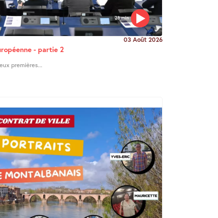
28 min
03 Août 2026
uropéenne - partie 2
eux premières...