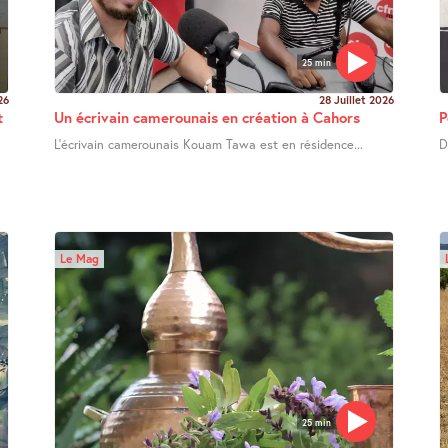
25 min
26
28 Juillet 2026
t
Un écrivain camerounais en création à Cahors
P
L’écrivain camerounais Kouam Tawa est en résidence...
D
Le Mag
25 min