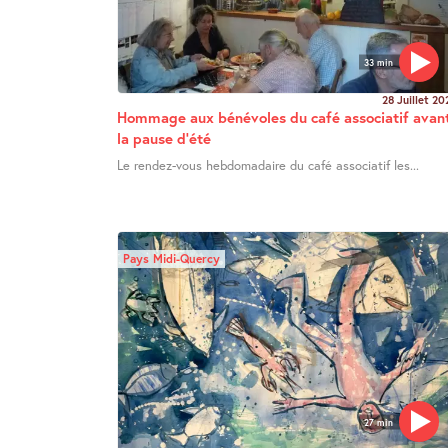
33 min
28 Juillet 20
Hommage aux bénévoles du café associatif avan
la pause d’été
Le rendez-vous hebdomadaire du café associatif les...
Pays Midi-Quercy
27 min