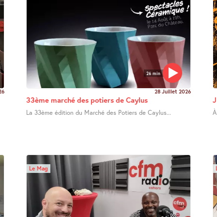
26 min
26
28 Juillet 2026
33ème marché des potiers de Caylus
J
La 33ème édition du Marché des Potiers de Caylus...
À
Le Mag