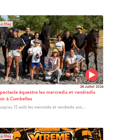
Le Mag
27 min
28 Juillet 2026
pectacle équestre les mercredis et vendredis
oir à Combelles
usqu’au 12 août les mercredis et vendredis soir,...
Le Mag