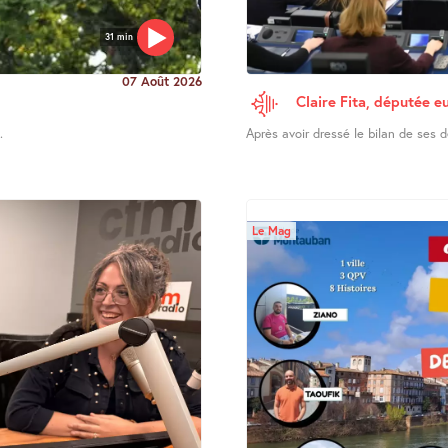
31 min
07 Août 2026
Claire Fita, députée e
.
Après avoir dressé le bilan de ses d
Le Mag