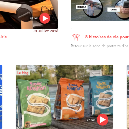
28 min
31 Juillet 2026
irie
8 histoires de vie po
Retour sur la série de portraits d’ha
Le Mag
27 min