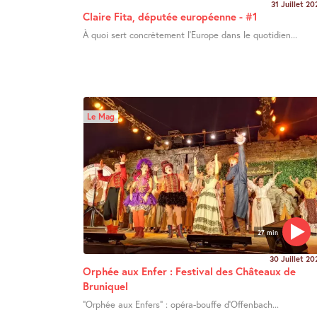
31 Juillet 20
Claire Fita, députée européenne - #1
À quoi sert concrètement l’Europe dans le quotidien...
Le Mag
27 min
30 Juillet 20
Orphée aux Enfer : Festival des Châteaux de
Bruniquel
"Orphée aux Enfers" : opéra-bouffe d’Offenbach...