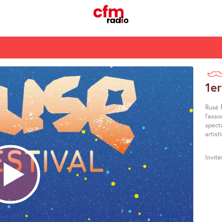
1er
Rusé 
l’asso
specta
artist
Invit