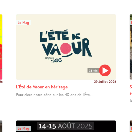
Le Mag
32 min
26
29 Juillet 2026
L’Été de Vaour en héritage
S
s
Pour clore notre série sur les 40 ans de l’Été...
J
Le Mag