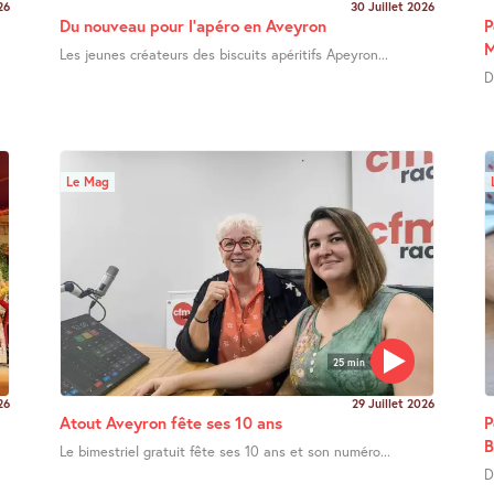
26
30 Juillet 2026
Du nouveau pour l’apéro en Aveyron
P
M
Les jeunes créateurs des biscuits apéritifs Apeyron...
D
Le Mag
25 min
26
29 Juillet 2026
Atout Aveyron fête ses 10 ans
P
B
Le bimestriel gratuit fête ses 10 ans et son numéro...
D