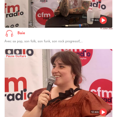
11 min
11 Juillet 2026
Baie
Avec sa pop, son folk, son funk, son rock progressif,...
Pause Guitare
12 min