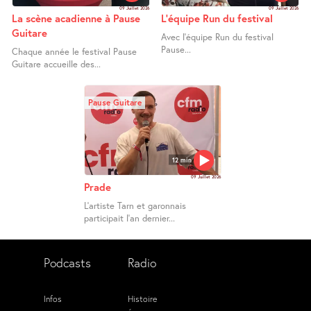
09 Juillet 2026
09 Juillet 2026
La scène acadienne à Pause
L’équipe Run du festival
Guitare
Avec l’équipe Run du festival
Pause...
Chaque année le festival Pause
Guitare accueille des...
Pause Guitare
12 min
09 Juillet 2026
Prade
L’artiste Tarn et garonnais
participait l’an dernier...
Podcasts
Radio
Infos
Histoire