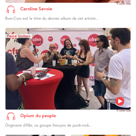
11 Juillet 2026
Caroline Savoie
Rom-Com est le titre du dernier album de cet artiste...
Pause Guitare
18 min
11 Juillet 2026
Opium du peuple
Originaire d’Albi, ce groupe français de punk-rock...