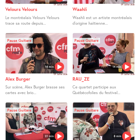
09 Juillet 2026
09 Juillet 2026
Velours Velours
Waahli
Le montréalais Velours Velours
Waahli est un artiste montréalais
trace sa route depuis...
d’origine haïtienne...
Pause Guitare
Pause Guitare
14 min
14 min
09 Juillet 2026
09 Juillet 2026
Alex Burger
RAU_ZE
Sur scène, Alex Burger brasse ses
Ce quartet participe aux
cartes avec brio...
Québécofolies du festival...
Pause Guitare
Pause Guitare
22 min
8 min