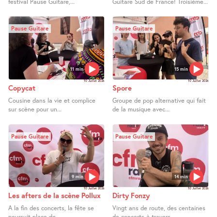
festival Pause Guitare,...
Guitare Sud de France! Troisième...
Pause Guitare
Pause Guitare
11 min
15 min
10 Juillet 2026
10 Juillet 2026
Copycat
Spore
Cousine dans la vie et complice
Groupe de pop alternative qui fait
sur scène pour un...
de la musique avec...
Pause Guitare
Pause Guitare
9 min
14 min
10 Juillet 2026
10 Juillet 2026
Les afters de la scène Pollux
Dirty Fonzy
A la fin des concerts, la fête se
Vingt ans de route, des centaines
poursuit place de...
de concerts à travers...