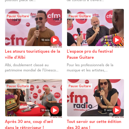
Pause Guitare
Pause Guitare
10 min
8 min
10 Juillet 2026
10 Juillet 2026
Les atours touristiques de la
L’espace pro du festival
ville d’Albi
Pause Guitare
Albi, doublement classé au
Pour les professionnels de la
patrimoine mondial de l’Unesco...
musique et les artistes,...
Pause Guitare
Pause Guitare
10 min
11 min
10 Juillet 2026
10 Juillet 2026
Après 30 ans, coup d’œil
Tout savoir sur cette édition
dans le rétroviseur !
des 30 ans !