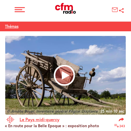
Thémas
© Amélie Boyer, Inventaire général Région Occitanie
25 min 10 sec
Le Pays midi-quercy
« En route pour la Belle Epoque » : exposition photo
243