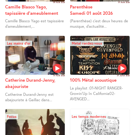
08 Août 2026
01 Août 2026
Camille Blasco Yago,
Parenthèse
tapissière d’ameublement
Samedi 01 août 2026
Camille Blasco Yago est tapissière
(Parenthèse) c’est deux heures de
d’ameublement,...
musique, d’actualité...
Les mains d’or
Metal rendez-vous
7 min
58 min
01 Août 2026
31 Juillet 2026
Catherine Durand-Jenny,
100% Métal acoustique
abajouriste
La playlist :01-NIGHT RANGER-
Growin’Up In California02-
Catherine Durand-Jenny est
AVENGED...
abajouriste à Gaillac dans...
Focus
Les temps modernes