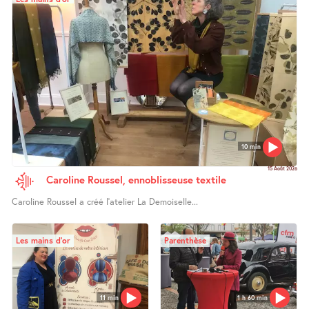
10 min
15 Août 2026
Caroline Roussel, ennoblisseuse textile
Caroline Roussel a créé l’atelier La Demoiselle...
Les mains d’or
Parenthèse
11 min
1 h 60 min