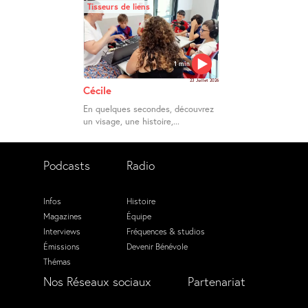
Tisseurs de liens
1 min
23 Juillet 2026
Cécile
En quelques secondes, découvrez
un visage, une histoire,...
Podcasts
Radio
Infos
Histoire
Magazines
Équipe
Interviews
Fréquences & studios
Émissions
Devenir Bénévole
Thémas
Nos Réseaux sociaux
Partenariat