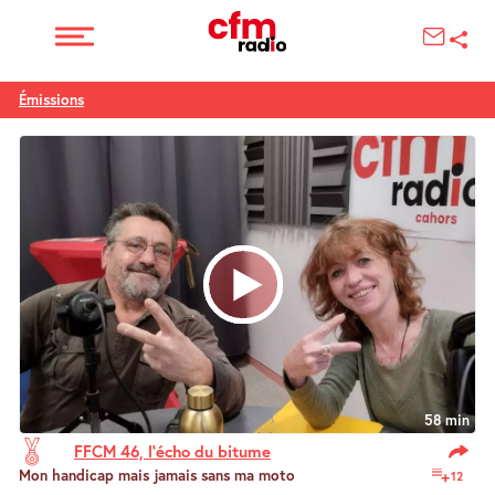
Émissions
58 min
FFCM 46, l’écho du bitume
Mon handicap mais jamais sans ma moto
12