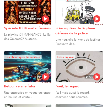
58 min
13 min
24 Juillet 2026
24 Juillet 2026
Spéciale 100% métal féminin
Présomption de légitime
défense de la police
La playlist :01-MANIGANCE- Le Bal
des Ombres02-Austeen...
Une nouvelle loi vient de faciliter
l’impunité des...
Les chroniques financières
Idées en vrac
21 min
27 min
23 Juillet 2026
23 Juillet 2026
Retour vers le futur
l’oeil, le regard
Une entreprise en vogue qui entre
l’œil mais aussi le regard,
en bourse et chute...
comment nous sommes...