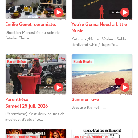
8 min
56 min
28 Juillet 2026
27 Juillet 2026
Emilie Genet, céramiste.
You’re Gonna Need a Little
Music
Direction Monestiés au sein de
l’atelier "Terre...
Kutiman /Melike S?ahin - Sakla
BeniDead Chic / Tug?c?e...
Parenthèse
Black Beats
1 h 60 min
53 min
25 Juillet 2026
25 Juillet 2026
Parenthèse
Summer love
Samedi 25 juil. 2026
Because it’s hot ! ...
(Parenthèse) c’est deux heures de
musique, d’actualité...
Metal rendez-vous
Les temps modernes