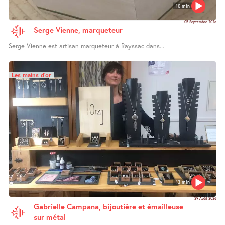
10 min
05 Septembre 2026
Serge Vienne, marqueteur
Serge Vienne est artisan marqueteur à Rayssac dans...
Les mains d’or
13 min
29 Août 2026
Gabrielle Campana, bijoutière et émailleuse
sur métal